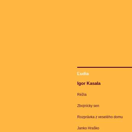
Ľudia
Igor Kasala
Réžia
Zbojnícky sen
Rozprávka z veselého domu
Janko Hraško