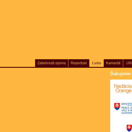
Zatiahnutá opona
Repertoár
Ľudia
Kamaráti
UN
Ďakujeme