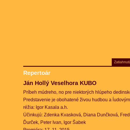
Zatiahnut
Repertoár
Ján Hollý Veselhora KUBO
Príbeh múdreho, no pre niektorých hlúpeho dedins
Predstavenie je obohatené živou hudbou a ĺudovým
réžia: Igor Kasala a.h.
Účinkujú: Zdenka Kvasková, Diana Dunčková, Frede
Ďurček, Peter Ivan, Igor Šabek
Premiéra: 17. 11. 2015